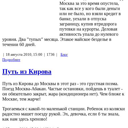
Москва за это время опустела,
так как все у кого были деньги
или не было, но взяли кредит в
банке, уехали в отпуска
заграницу, купив втридорога
путевки на курорты. Деловая
активность упала до нулевого
уровня. Два "тупых" месяца. Этакое майское безделье в
течении 60 дней.
|
18 августа 2010, 15:00 |
1736 |
Блог
Подробнее
Путь из Кирова
Путь из Кирова до Москвы в этот раз - это грустная поэма.
Поезд Москва-Абакан. Частые остановки, пойдешь в туалет -
он обязательно закрыт, жара (кондиционера нет). Чем ближе к
Москве, тем жарче!
Трогаемься с какой-то маленькой станции. Ребенок из коляски
радостно машет поезду рукой. Эх, девочка, если б ты знала,
как нам здесь хреново!