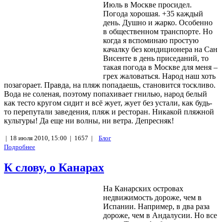
Июль в Москве просидел.
Погода хорошая. +35 каждый
день. Душно и жарко. Особенно
в общественном транспорте. Но
когда я вспоминаю простую
качалку без кондиционера на Сан
Висенте в день приседаний, то
такая погода в Москве для меня –
грех жаловаться. Народ наш хоть
позагорает. Правда, на пляж попадаешь, становится тоскливо.
Вода не соленая, поэтому попахивает гнилью, народ белый
как тесто кругом сидит и всё жует, жует без устали, как будь-
то перепутали заведения, пляж и ресторан. Никакой пляжной
культуры! Да еще ни волны, ни ветра. Депресняк!
|
18 июля 2010, 15:00 |
1657 |
Блог
Подробнее
К слову, о Канарах
На Канарских островах
недвижимость дороже, чем в
Испании. Например, в два раза
дороже, чем в Андалусии. Но все