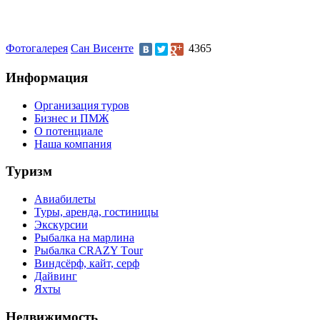
Фотогалерея
Сан Висенте
4365
Информация
Организация туров
Бизнес и ПМЖ
О потенциале
Наша компания
Туризм
Авиабилеты
Туры, аренда, гостиницы
Экскурсии
Рыбалка на марлина
Рыбалка CRAZY Тour
Виндсёрф, кайт, серф
Дайвинг
Яхты
Недвижимость