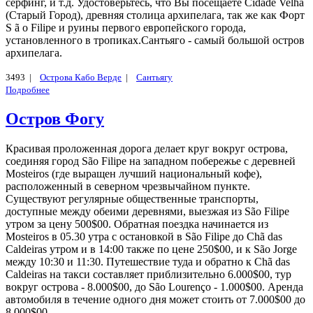
серфинг, и т.д. Удостоверьтесь, что Вы посещаете Cidade Velha
(Старый Город), древняя столица архипелага, так же как Форт
S ã o Filipe и руины первого европейского города,
установленного в тропиках.Сантьяго - самый большой остров
архипелага.
3493 |
Острова Кабо Верде
|
Сантьягу
Подробнее
Остров Фогу
Красивая проложенная дорога делает круг вокруг острова,
соединяя город São Filipe на западном побережье с деревней
Mosteiros (где выращен лучший национальный кофе),
расположенный в северном чрезвычайном пункте.
Существуют регулярные общественные транспорты,
доступные между обеими деревнями, выезжая из São Filipe
утром за цену 500$00. Обратная поездка начинается из
Mosteiros в 05.30 утра с остановкой в São Filipe до Chã das
Caldeiras утром и в 14:00 также по цене 250$00, и к São Jorge
между 10:30 и 11:30. Путешествие туда и обратно к Chã das
Caldeiras на такси составляет приблизительно 6.000$00, тур
вокруг острова - 8.000$00, до São Lourenço - 1.000$00. Аренда
автомобиля в течение одного дня может стоить от 7.000$00 до
8.000$00.