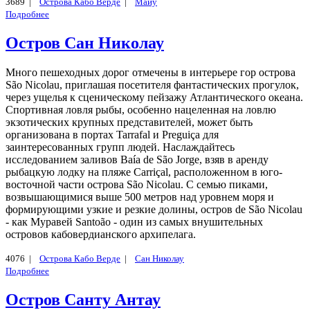
3689 |
Острова Кабо Верде
|
Майу
Подробнее
Остров Сан Николау
Много пешеходных дорог отмечены в интерьере гор острова
São Nicolau, приглашая посетителя фантастических прогулок,
через ущелья к сценическому пейзажу Атлантического океана.
Спортивная ловля рыбы, особенно нацеленная на ловлю
экзотических крупных представителей, может быть
организована в портах Tarrafal и Preguiça для
заинтересованных групп людей. Наслаждайтесь
исследованием заливов Baía de São Jorge, взяв в аренду
рыбацкую лодку на пляже Carriçal, расположенном в юго-
восточной части острова São Nicolau. С семью пиками,
возвышающимися выше 500 метров над уровнем моря и
формирующими узкие и резкие долины, остров de São Nicolau
- как Муравей Santoão - один из самых внушительных
островов кабовердианского архипелага.
4076 |
Острова Кабо Верде
|
Сан Николау
Подробнее
Остров Санту Антау