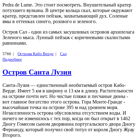
Pedra de Lume. Это стоит посмотреть. Внушительный кратер
потухшего вулкана. В центре кольца скал, которые окружают
кратер, представлен пейзаж, захватывающий дух. Соленые
ямы в оттенках синего, розового и зеленого.
Остров Сал - один из самых засушливых островов архипелага
Зеленого мыса. Лунный пейзаж с коричневыми скалистыми
равнинами.
5766 |
Острова Кабо Верде
|
Сал
Подробнее
Остров Санта Лузия
Санта-Лузия — единственный необитаемый остров Кабо-
Верде. Имеет 5 км в ширину и 13 км в длину. Растительности
на острове почти нет. Но чистые пляжи и песчаные дюны -
вот главное богатство этого острова. Гора Монте-Гранде -
высочайшая точка на острове 395 м над уровнем моря.
Незаселенность острова обусловлена отсутствием воды. И
ничего не изменилось с тех пор, когда он был открыт в 1462
Диогу Гомесом сыном дворянина португальского двора Диогу
Фернанду, который получил свой титул от короля Диогу Жуау
Второго.