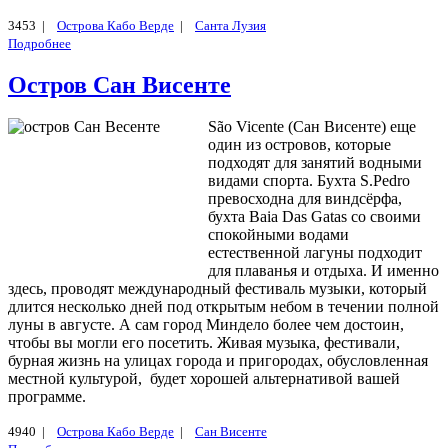
3453 |
Острова Кабо Верде
|
Санта Лузия
Подробнее
Остров Сан Висенте
São Vicente (Cан Висенте) еще
один из островов, которые
подходят для занятий водными
видами спорта. Бухта S.Pedro
превосходна для виндсёрфа,
бухта Baia Das Gatas со своими
спокойными водами
естественной лагуны подходит
для плаванья и отдыха. И именно
здесь, проводят международный фестиваль музыки, который
длится несколько дней под открытым небом в течении полной
луны в августе. А сам город Миндело более чем достоин,
чтобы вы могли его посетить. Живая музыка, фестивали,
бурная жизнь на улицах города и пригородах, обусловленная
местной культурой, будет хорошей альтернативой вашей
программе.
4940 |
Острова Кабо Верде
|
Сан Висенте