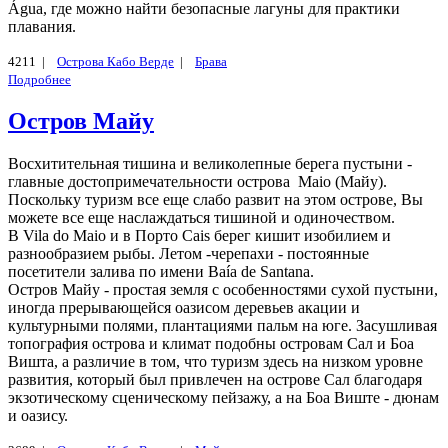
Água, где можно найти безопасные лагуны для практики
плавания.
4211 |
Острова Кабо Верде
|
Брава
Подробнее
Остров Майу
Восхитительная тишина и великолепные берега пустыни -
главные достопримечательности острова Maio (Майу).
Поскольку туризм все еще слабо развит на этом острове, Вы
можете все еще наслаждаться тишиной и одиночеством.
В Vila do Maio и в Порто Cais берег кишит изобилием и
разнообразием рыбы. Летом -черепахи - постоянные
посетители залива по имени Baía de Santana.
Остров Майу - простая земля с особенностями сухой пустыни,
иногда прерывающейся оазисом деревьев акации и
культурными полями, плантациями пальм на юге. Засушливая
топография острова и климат подобны островам Сал и Боа
Вишта, а различие в том, что туризм здесь на низком уровне
развития, который был привлечен на острове Сал благодаря
экзотическому сценическому пейзажу, а на Боа Виште - дюнам
и оазису.