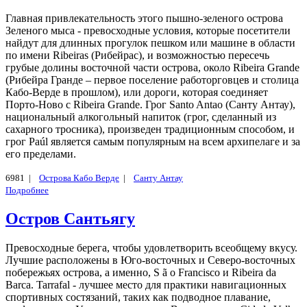
Главная привлекательность этого пышно-зеленого острова
Зеленого мыса - превосходные условия, которые посетители
найдут для длинных прогулок пешком или машине в области
по имени Ribeiras (Рибейрас), и возможностью пересечь
грубые долины восточной части острова, около Ribeira Grande
(Рибейра Гранде – первое поселение работорговцев и столица
Кабо-Верде в прошлом), или дороги, которая соединяет
Порто-Ново с Ribeira Grande. Грог Santo Antao (Санту Антау),
национальный алкогольный напиток (грог, сделанный из
сахарного тросника), произведен традиционным способом, и
грог Paúl является самым популярным на всем архипелаге и за
его пределами.
6981 |
Острова Кабо Верде
|
Санту Антау
Подробнее
Остров Сантьягу
Превосходные берега, чтобы удовлетворить всеобщему вкусу.
Лучшие расположены в Юго-восточных и Северо-восточных
побережьях острова, а именно, S ã o Francisco и Ribeira da
Barca. Tarrafal - лучшее место для практики навигационных
спортивных состязаний, таких как подводное плавание,