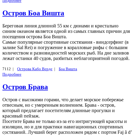
Подробнее
Остров Боа Вишта
Береговая линия длинной 55 км с дюнами и кристально
синим океаном является одной из самых главных причин для
посещения острова Боа Вишта.
Самые популярные спортивные состязания - виндсерфинг (в
заливе Sal Rei) и погружение в коралловые рифы с большим
количеством и разновидностей морских рыб. На дне заливов
лежат останки 40 судов, разбитых неблагоприятной погодой.
7112 |
Острова Кабо Верде
|
Боа Вишта
Подробнее
Остров Брава
Остров с высокими горами, что делает морское побережье
отвесным, но с умеренным волнением. Брава - остров,
который предлагает посетителям длинные прогулки и
красивый пейзаж.
Посетите Брава не только из-за его интригующей красоты и
изоляции, но и для практики навигационных спортивных
состязаний. Лучший берег расположен рядом с портом Faj ã d’