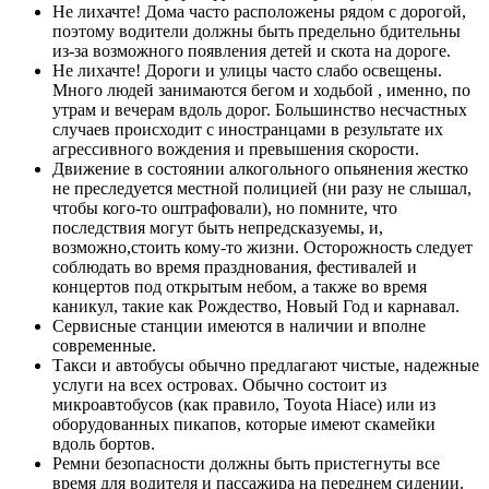
Не лихачте! Дома часто расположены рядом с дорогой,
поэтому водители должны быть предельно бдительны
из-за возможного появления детей и скота на дороге.
Не лихачте! Дороги и улицы часто слабо освещены.
Много людей занимаются бегом и ходьбой , именно, по
утрам и вечерам вдоль дорог. Большинство несчастных
случаев происходит с иностранцами в результате их
агрессивного вождения и превышения скорости.
Движение в состоянии алкогольного опьянения жестко
не преследуется местной полицией (ни разу не слышал,
чтобы кого-то оштрафовали), но помните, что
последствия могут быть непредсказуемы, и,
возможно,стоить кому-то жизни. Осторожность следует
соблюдать во время празднования, фестивалей и
концертов под открытым небом, а также во время
каникул, такие как Рождество, Новый Год и карнавал.
Сервисные станции имеются в наличии и вполне
современные.
Такси и автобусы обычно предлагают чистые, надежные
услуги на всех островах. Обычно состоит из
микроавтобусов (как правило, Toyota Hiace) или из
оборудованных пикапов, которые имеют скамейки
вдоль бортов.
Ремни безопасности должны быть пристегнуты все
время для водителя и пассажира на переднем сидении.