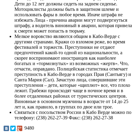
Дети до 12 лет должны сидеть на заднем сиденье.
Мотоциклисты должны быть в защитном шлеме и
использовать фары в любое время. Иначе штрафа не
избежать Лица - причина аварии могут подвергнуться
штрафу, а водитель виновный в аварии, которая привела
к смерти может попасть в тюрьму.
Мелкое воровство являются общим в Кабо-Верде с
другими странами. Кражи со взломом реже, во время
фестивалей и торжеств. Преступники не отдают
предпочтений какой-то одной из национальности, а
скорее воспринимают иностранцев как наиболее
богатых и «тормознутых» из возможных «жертв». Что,
отчасти, оправдано. Полицейская статистика отмечает
преступность в Кабо-Верде в городах Прая (Сантьягу) и
Санта Мария (Сал). Зачастую лица, совершившие эти
преступления – дети, которые «щиплют» все, что плохо
лежит. Грабежи происходят чаще в ночное время и в
более отдаленных районах от туристических центров.
Виновные в основном мужчины в возрасте от 14 до 25
лет и, как правило, в группах по двое или трое.
Связаться с посольством России в Кабо Верде можно по
телефону: (238) 262-27-39 Факс: (238) 262-27-38
9480