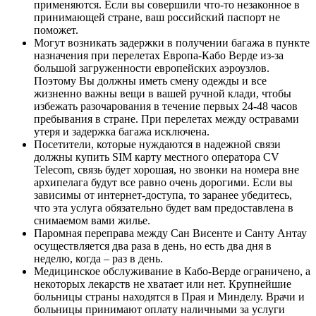
применяются. Если вы совершили что-то незаконное в
принимающей стране, ваш российский паспорт не
поможет.
Могут возникать задержки в получении багажа в пункте
назначения при перелетах Европа-Кабо Верде из-за
большой загруженности европейских аэроузлов.
Поэтому Вы должны иметь смену одежды и все
жизненно важны вещи в вашей ручной клади, чтобы
избежать разочарования в течение первых 24-48 часов
пребывания в стране. При перелетах между остравами
утеря и задержка багажа исключена.
Посетители, которые нуждаются в надежной связи
должны купить SIM карту местного оператора CV
Telecom, связь будет хорошая, но звонки на номера вне
архипелага будут все равно очень дорогими. Если вы
зависимы от интернет-доступа, то заранее убедитесь,
что эта услуга обязательно будет вам предоставлена в
снимаемом вами жилье.
Паромная переправа между Сан Висенте и Санту Антау
осуществляется два раза в день, но есть два дня в
неделю, когда – раз в день.
Медицинское обслуживание в Кабо-Верде ограничено, а
некоторых лекарств не хватает или нет. Крупнейшие
больницы страны находятся в Прая и Минделу. Врачи и
больницы принимают оплату наличными за услуги