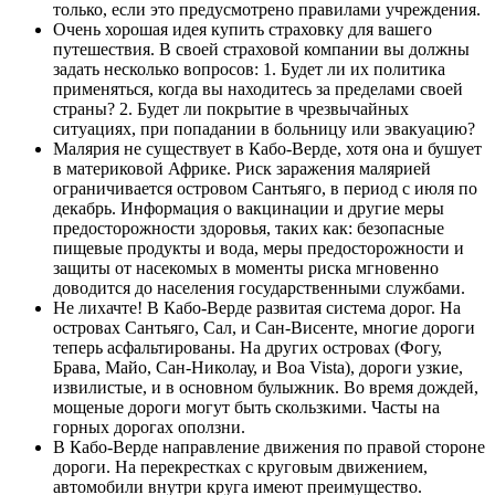
только, если это предусмотрено правилами учреждения.
Очень хорошая идея купить страховку для вашего
путешествия. В своей страховой компании вы должны
задать несколько вопросов: 1. Будет ли их политика
применяться, когда вы находитесь за пределами своей
страны? 2. Будет ли покрытие в чрезвычайных
ситуациях, при попадании в больницу или эвакуацию?
Малярия не существует в Кабо-Верде, хотя она и бушует
в материковой Африке. Риск заражения малярией
ограничивается островом Сантьяго, в период с июля по
декабрь. Информация о вакцинации и другие меры
предосторожности здоровья, таких как: безопасные
пищевые продукты и вода, меры предосторожности и
защиты от насекомых в моменты риска мгновенно
доводится до населения государственными службами.
Не лихачте! В Кабо-Верде развитая система дорог. На
островах Сантьяго, Сал, и Сан-Висенте, многие дороги
теперь асфальтированы. На других островах (Фогу,
Брава, Майо, Сан-Николау, и Boa Vista), дороги узкие,
извилистые, и в основном булыжник. Во время дождей,
мощеные дороги могут быть скользкими. Часты на
горных дорогах оползни.
В Кабо-Верде направление движения по правой стороне
дороги. На перекрестках с круговым движением,
автомобили внутри круга имеют преимущество.