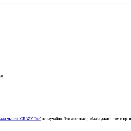
))
вали мы его "CRAZY Tur"
не случайно. Это активная рыбалка джигингом и пр. 