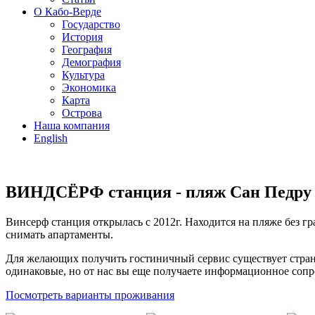
О Кабо-Верде
Государство
История
География
Демография
Культура
Экономика
Карта
Острова
Наша компания
English
ВИНДСЁРФ станция - пляж Сан Педру (
Винсерф станция открылась с 2012г. Находится на пляже без г
снимать апартаменты.
Для желающих получить гостиничный сервис существует страни
одинаковые, но от нас вы еще получаете информационное сопро
Посмотреть варианты проживания